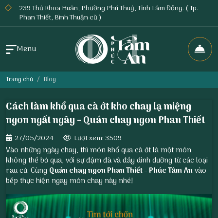
239 Thủ Khoa Huân, Phường Phú Thuỷ, Tỉnh Lâm Đồng. ( Tp.
Phan Thiết, Bình Thuận cũ )
Menu
Trang chủ
Blog
Cách làm khổ qua cà ớt kho chay lạ miệng
ngon ngất ngây - Quán chay ngon Phan Thiết
27/05/2024
Lượt xem: 3509
Vào những ngày chay, thì món khổ qua cà ớt là một món
không thể bỏ qua, với sự đậm đà và đầy dinh dưỡng từ các loại
rau củ. Cùng
Quán chay ngon Phan Thiết
- Phúc Tâm An
vào
bếp thực hiện ngay món chay này nhé!