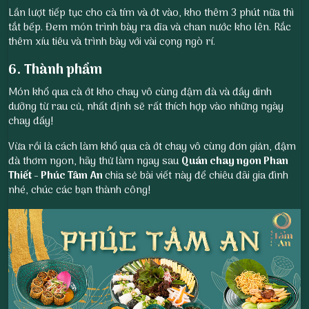
Lần lượt tiếp tục cho cà tím và ớt vào, kho thêm 3 phút nữa thì
tắt bếp. Đem món trình bày ra dĩa và chan nước kho lên. Rắc
thêm xíu tiêu và trình bày với vài cọng ngò rí.
6. Thành phẩm
Món khổ qua cà ớt kho chay vô cùng đậm đà và đầy dinh
dưỡng từ rau củ, nhất định sẽ rất thích hợp vào những ngày
chay đấy!
Vừa rồi là cách làm khổ qua cà ớt chay vô cùng đơn giản, đậm
đà thơm ngon, hãy thử làm ngay sau
Quán chay ngon Phan
Thiết
- Phúc Tâm An
chia sẻ bài viết này để chiêu đãi gia đình
nhé, chúc các bạn thành công!