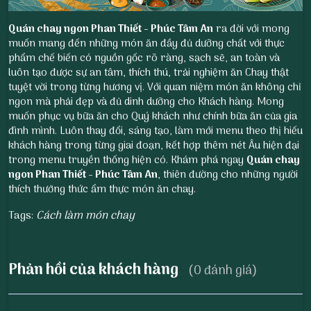
Quán chay ngon Phan Thiết
- Phúc Tâm An
ra đời với mong
muốn mang đến những món ăn đầy đủ dưỡng chất với thực
phẩm chế biến có nguồn gốc rõ ràng, sạch sẽ, an toàn và
luôn tạo được sự an tâm, thích thú, trải nghiệm ăn Chay thật
tuyệt vời trong từng hương vị. Với quan niệm món ăn không chỉ
ngon mà phải đẹp và đủ dinh dưỡng cho Khách hàng. Mong
muốn phục vụ bữa ăn cho Quý khách như chính bữa ăn của gia
đình mình. Luôn thay đổi, sáng tạo, làm mới menu theo thị hiếu
khách hàng trong từng giai đoạn, kết hợp thêm nét Âu hiện đại
trong menu truyền thống hiện có. Khám phá ngay
Quán chay
ngon Phan Thiết
- Phúc Tâm An
, thiên đường cho những người
thích thưởng thức ẩm thực món ăn chay.
Tags:
Cách làm món chay
Phản hồi của khách hàng
(0 đánh giá)