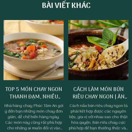
BÀI VIẾT KHÁC
TOP 5 MÓN CHAY NGON
CÁCH LÀM MÓN BÚN
THANH ĐẠM, NHIỀU
RIÊU CHAY NGON | ĂN
DƯỠNG CHẤT
CHAY PHAN THIẾT
Nhà hàng chay Phúc Tâm An gợi
Cách nấu bún riêu chay ngon là
ý đến bạn những món chay đơn
phải kết hợp được các nguyên
giản, dễ chế biến hàng ngày.
liệu, gia vị với nhau sao cho thật
Các món này cũng rất phù hợp
hòa quyện. Bún riêu chay cực
cho những ai muốn đổi vị vào
phù hợp để bạn thưởng thức vào