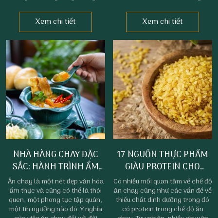
hấp dẫn rất thích hợp để bổ
sinh thành dưỡng dục của cha
sung vào thực đơn món chay
mẹ. Bên cạnh đó, trong mâm
Xem chi tiết
Xem chi tiết
của bạn.
cơm cúng tổ tiên trong ngày
này chúng ta cũng cần phải
chuẩn bị chu đáo. Và đây cũng
là thời gian để cha mẹ cùng
đoàn con cái xa gần đoàn tụ
sum vầy trong ngày lễ là món
quà quý giá nhất dành tặng cha
mẹ.
NHÀ HÀNG CHAY ĐẶC
17 NGUỒN THỰC PHẨM
SẮC: HÀNH TRÌNH ẨM
GIÀU PROTEIN CHO
THỰC XANH GIỮA LÒNG
NGƯỜI ĂN CHAY | NHÀ
Ăn chay là một nét đẹp văn hóa
Có nhiều mối quan tâm về chế độ
PHAN THIẾT | NHÀ HÀNG
HÀNG CHAY PHAN THIẾT
ẩm thực và cũng có thể là thói
ăn chay cũng như các vấn đề về
quen, một phong tục tập quán,
thiếu chất dinh dưỡng trong đó
CHAY PHÚC TÂM AN
một tín ngưỡng nào đó. Ý nghĩa
có protein trong chế độ ăn