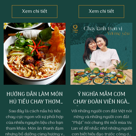
ngày rằm hoặc lễ đặc biệt.
những ngày đầu tháng hay rằm
hoặc thú vị hơn là bất cứ khi nào
Xem chi tiết
Xem chi tiết
bản thân cảm thấy ngán ngẩm
với thịt, cá và cần chút thanh
đạm cho bữa ăn.
HƯỚNG DẪN LÀM MÓN
Ý NGHĨA MÂM CƠM
HỦ TIẾU CHAY THƠM
CHAY ĐOÀN VIÊN NGÀY
NGON | ĂN CHAY PHAN
LỄ VU LAN | NHÀ HÀNG
Sau đây là cách nấu hủ tiếu
Với những người con đất Việt nói
THIẾT
CHAY PHAN THIẾT PHÚC
chay cực ngon với sự phối hợp
riêng và những người con đất
của nhiều nguyên liệu cho bạn
“Phật” nói chung thì mỗi mùa Vu
TÂM AN
tham khảo. Món ăn thanh đạm
Lan về để nhắc nhở những người
nhưng bổ dưỡng cùng hương vị
con biết hiếu đạo trước công ơn