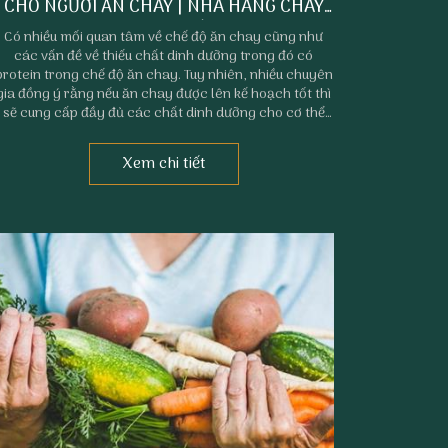
CHO NGƯỜI ĂN CHAY | NHÀ HÀNG CHAY
PHAN THIẾT
Có nhiều mối quan tâm về chế độ ăn chay cũng như
các vấn đề về thiếu chất dinh dưỡng trong đó có
protein trong chế độ ăn chay. Tuy nhiên, nhiều chuyên
gia đồng ý rằng nếu ăn chay được lên kế hoạch tốt thì
sẽ cung cấp đầy đủ các chất dinh dưỡng cho cơ thể
nhờ những thực phẩm chay giàu protein.
Xem chi tiết