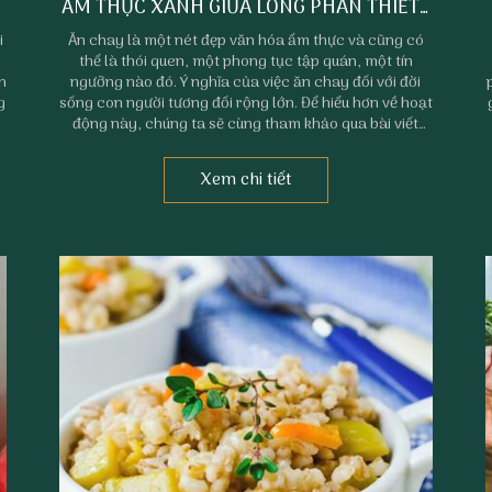
N
ẨM THỰC XANH GIỮA LÒNG PHAN THIẾT |
NHÀ HÀNG CHAY PHÚC TÂM AN
i
Ăn chay là một nét đẹp văn hóa ẩm thực và cũng có
thể là thói quen, một phong tục tập quán, một tín
n
ngưỡng nào đó. Ý nghĩa của việc ăn chay đối với đời
g
sống con người tương đối rộng lớn. Để hiểu hơn về hoạt
g
động này, chúng ta sẽ cùng tham khảo qua bài viết
ể
dưới đây.
Xem chi tiết
a