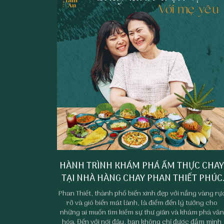
HÀNH TRÌNH KHÁM PHÁ ẨM THỰC CHA
TẠI NHÀ HÀNG CHAY PHAN THIẾT PHÚC
TÂM AN
Phan Thiết, thành phố biển xinh đẹp với nắng vàng rự
rỡ và gió biển mát lành, là điểm đến lý tưởng cho
những ai muốn tìm kiếm sự thư giãn và khám phá văn
hóa. Đến với nơi đây, bạn không chỉ được đắm mình