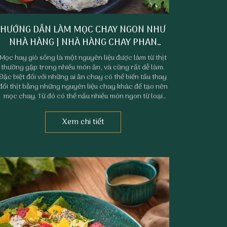
HƯỚNG DẪN LÀM MỌC CHAY NGON NHƯ
NHÀ HÀNG | NHÀ HÀNG CHAY PHAN
THIẾT PHÚC TÂM AN
Mọc hay giò sống là một nguyên liệu được làm từ thịt
thường gặp trong nhiều món ăn, và cũng rất dễ làm.
Đặc biệt đối với những ai ăn chay có thể biến tấu thay
đổi thịt bằng những nguyên liệu chay khác để tạo nên
mọc chay. Từ đó có thể nấu nhiều món ngon từ loại
mọc này. Nếu bạn vẫn chưa biết cách làm mọc chay
thì hãy cùng Nhà hàng chay Phan Thiết Phúc Tâm An
Xem chi tiết
đọc bài viết dưới đây nhé.