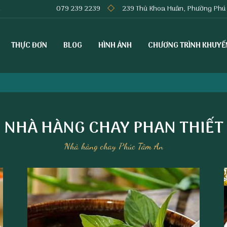
m
079 239 2239
239 Thủ Khoa Huân, Phường Phú Th
THỰC ĐƠN
BLOG
HÌNH ẢNH
CHƯƠNG TRÌNH KHUYẾ
NHÀ HÀNG CHAY PHAN THIẾT
Nhà hàng chay Phúc Tâm An