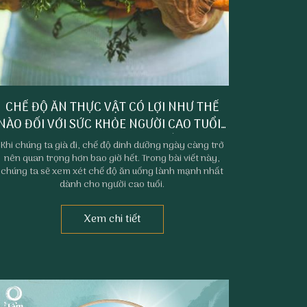
CHẾ ĐỘ ĂN THỰC VẬT CÓ LỢI NHƯ THẾ
NÀO ĐỐI VỚI SỨC KHỎE NGƯỜI CAO TUỔI?
| NHÀ HÀNG CHAY PHAN THIẾT PHÚC
Khi chúng ta già đi, chế độ dinh dưỡng ngày càng trở
TÂM AN
nên quan trọng hơn bao giờ hết. Trong bài viết này,
chúng ta sẽ xem xét chế độ ăn uống lành mạnh nhất
dành cho người cao tuổi.
Xem chi tiết