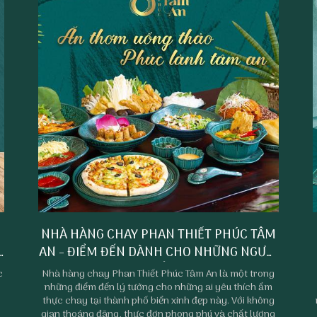
Y
NHÀ HÀNG CHAY PHAN THIẾT PHÚC TÂM
AN - ĐIỂM ĐẾN DÀNH CHO NHỮNG NGƯỜI
THƯỞNG THỨC ẨM THỰC CHAY
c
Nhà hàng chay Phan Thiết Phúc Tâm An là một trong
những điểm đến lý tưởng cho những ai yêu thích ẩm
thực chay tại thành phố biển xinh đẹp này. Với không
gian thoáng đãng, thực đơn phong phú và chất lượng