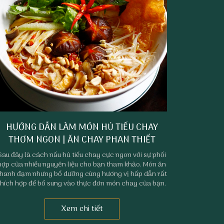
HƯỚNG DẪN LÀM MÓN HỦ TIẾU CHAY
THƠM NGON | ĂN CHAY PHAN THIẾT
Sau đây là cách nấu hủ tiếu chay cực ngon với sự phối
hợp của nhiều nguyên liệu cho bạn tham khảo. Món ăn
thanh đạm nhưng bổ dưỡng cùng hương vị hấp dẫn rất
thích hợp để bổ sung vào thực đơn món chay của bạn.
Xem chi tiết