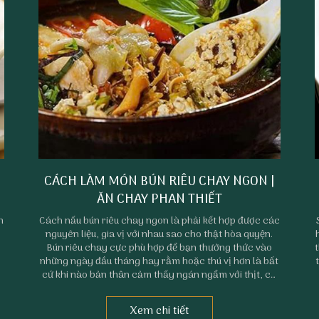
CÁCH LÀM MÓN BÚN RIÊU CHAY NGON |
ĂN CHAY PHAN THIẾT
n
Cách nấu bún riêu chay ngon là phải kết hợp được các
nguyên liệu, gia vị với nhau sao cho thật hòa quyện.
Bún riêu chay cực phù hợp để bạn thưởng thức vào
những ngày đầu tháng hay rằm hoặc thú vị hơn là bất
cứ khi nào bản thân cảm thấy ngán ngẩm với thịt, cá
và cần chút thanh đạm cho bữa ăn.
Xem chi tiết