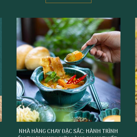
NHÀ HÀNG CHAY ĐẶC SẮC: HÀNH TRÌNH