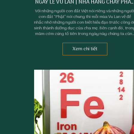
NGÀY LỄ VU LAN | NHÀ HÀNG CHAY PHA
THIẾT PHÚC TÂM AN
Với những người con đất Việt nói riêng và những ngườ
con đất “Phật” nói chung thì mỗi mùa Vu Lan về để
nhắc nhở những người con biết hiếu đạo trước công ơ
sinh thành dưỡng dục của cha mẹ. Bên cạnh đó, tron
mâm cơm cúng tổ tiên trong ngày này chúng ta cũn
cần phải chuẩn bị chu đáo. Và đây cũng là thời gian đ
cha mẹ cùng đoàn con cái xa gần đoàn tụ sum vầy
Xem chi tiết
trong ngày lễ là món quà quý giá nhất dành tặng ch
mẹ.