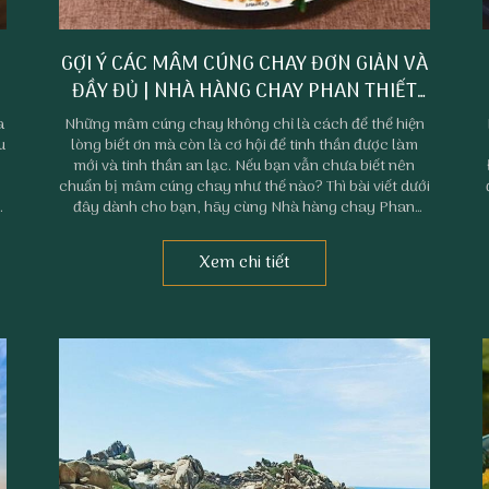
GỢI Ý CÁC MÂM CÚNG CHAY ĐƠN GIẢN VÀ
ĐẦY ĐỦ | NHÀ HÀNG CHAY PHAN THIẾT
PHÚC TÂM AN
a
Những mâm cúng chay không chỉ là cách để thể hiện
u
lòng biết ơn mà còn là cơ hội để tinh thần được làm
mới và tinh thần an lạc. Nếu bạn vẫn chưa biết nên
chuẩn bị mâm cúng chay như thế nào? Thì bài viết dưới
n
đây dành cho bạn, hãy cùng Nhà hàng chay Phan
Thiết - Phúc Tâm An tham khảo ngay gợi ý các mâm
cúng chay đơn giản và đầy đủ nhé.
Xem chi tiết