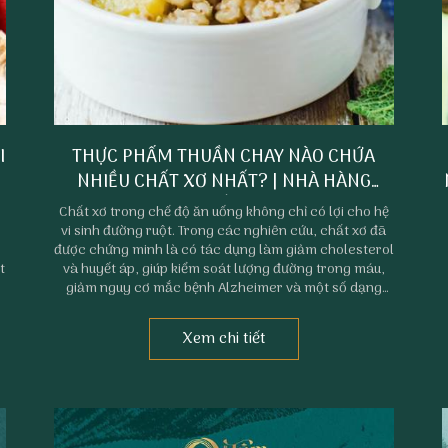
I
THỰC PHẨM THUẦN CHAY NÀO CHỨA
NHIỀU CHẤT XƠ NHẤT? | NHÀ HÀNG
CHAY PHAN THIẾT PHÚC TÂM AN
Chất xơ trong chế độ ăn uống không chỉ có lợi cho hệ
vi sinh đường ruột. Trong các nghiên cứu, chất xơ đã
được chứng minh là có tác dụng làm giảm cholesterol
t
và huyết áp, giúp kiểm soát lượng đường trong máu,
n
giảm nguy cơ mắc bệnh Alzheimer và một số dạng
ung thư.
Xem chi tiết