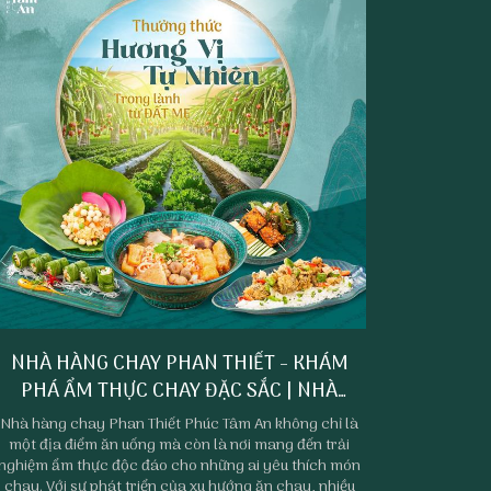
NHÀ HÀNG CHAY PHAN THIẾT - KHÁM
PHÁ ẨM THỰC CHAY ĐẶC SẮC | NHÀ
HÀNG CHAY PHÚC TÂM AN
Nhà hàng chay Phan Thiết Phúc Tâm An không chỉ là
một địa điểm ăn uống mà còn là nơi mang đến trải
nghiệm ẩm thực độc đáo cho những ai yêu thích món
chay. Với sự phát triển của xu hướng ăn chay, nhiều