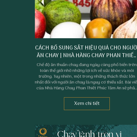
CÁCH BỔ SUNG SẮT HIỆU QUẢ CHO NGƯỜ
ĂN CHAY | NHÀ HÀNG CHAY PHAN THIẾT
PHÚC TÂM AN
Chế độ ăn thuần chay đang ngày càng phổ biến trên
toàn thế giới nhờ những lợi ích về sức khỏe và môi
trường. Tuy nhiên, một trong những thách thức lớn
nhất đối với người ăn chay là nguy cơ thiếu sắt. Bài viế
của Nhà Hàng Chay Phan Thiết Phúc Tâm An sẽ phâ
tích nguyên nhân người ăn chay dễ thiếu sắt và cung
cấp những giải pháp hiệu quả để bổ sung sắt.
Xem chi tiết