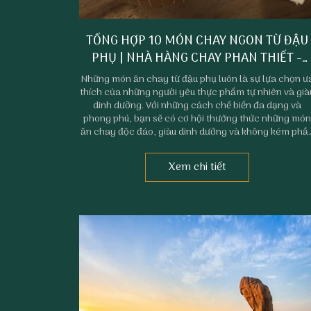
TỔNG HỢP 10 MÓN CHAY NGON TỪ ĐẬU
PHỤ | NHÀ HÀNG CHAY PHAN THIẾT -
PHÚC TÂM AN
Những món ăn chay từ đậu phụ luôn là sự lựa chọn ư
thích của những người yêu thực phẩm tự nhiên và già
dinh dưỡng. Với những cách chế biến đa dạng và
phong phú, bạn sẽ có cơ hội thưởng thức những món
ăn chay độc đáo, giàu dinh dưỡng và không kém phầ
ngon miệng. Trong bài viết dưới đây, Nhà hàng chay
Phan Thiết - Phúc Tâm An sẽ tổng hợp những món
Xem chi tiết
ngon chay từ đậu phụ mà bạn có thể tham khảo nấu
ngay cho gia đình của mình.